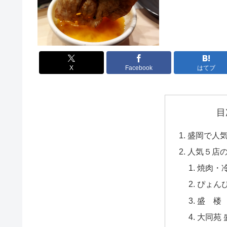
X
Facebook
はてブ
目
盛岡で人
人気５店
焼肉・冷
ぴょん
盛 楼
大同苑