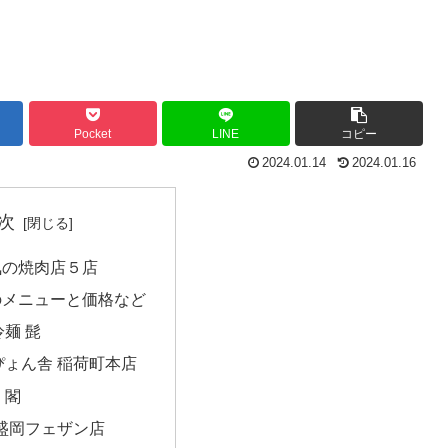
Pocket
LINE
コピー
2024.01.14
2024.01.16
次
気の焼肉店５店
のメニューと価格など
麺 髭
ぴょん舎 稲荷町本店
 閣
 盛岡フェザン店