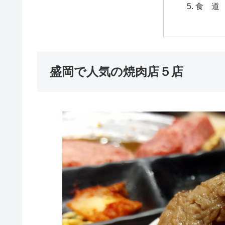
食 道
盛岡で人気の焼肉店５店