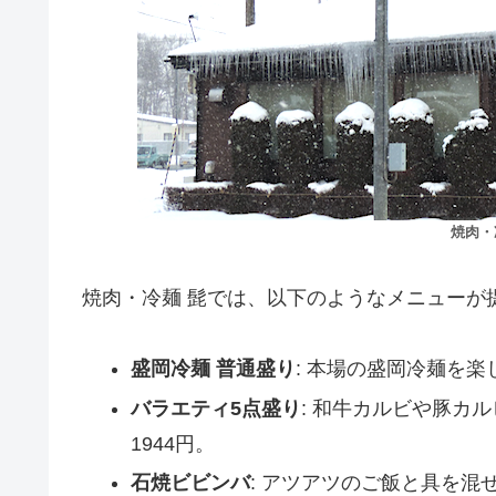
焼肉・
焼肉・冷麺 髭では、以下のようなメニューが
盛岡冷麺 普通盛り
: 本場の盛岡冷麺を楽
バラエティ5点盛り
: 和牛カルビや豚カ
1944円。
石焼ビビンバ
: アツアツのご飯と具を