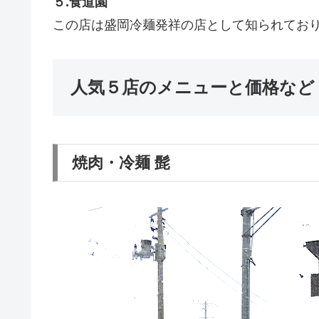
５.食道園
この店は盛岡冷麺発祥の店として知られてお
人気５店のメニューと価格など
焼肉・冷麺 髭