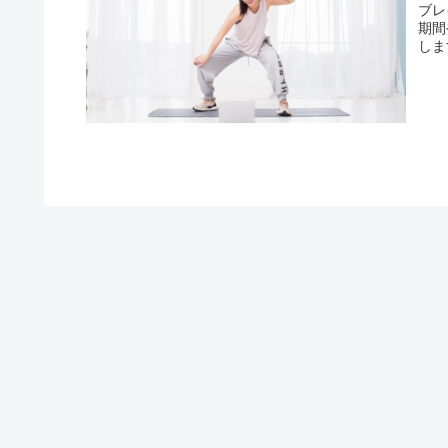
ブレ
期間
しま