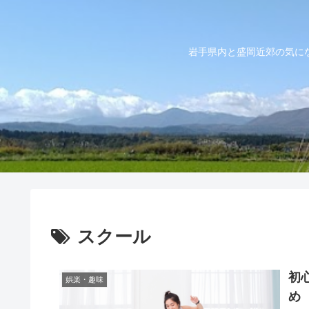
岩手県内と盛岡近郊の気に
スクール
初
娯楽・趣味
め